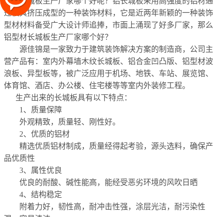
长城板生产厂家哪个好呢？铝长城板采用高强度的铝材通
过模具挤压成型的一种装饰材料，它是近两年新颖的一种装饰
型材材料备受广大设计师追捧，市面上涌现了好多厂家，那么
铝型材长城板生产厂家哪个好？
源佳锦是一家致力于建筑装饰解决方案的制造商，公司主
营产品有：室内外幕墙木纹长城板、铝合金凹凸版、铝型材波
浪板、异型板等，被广泛应用于机场、地铁、车站、展览馆、
体育馆、酒店、办公楼、住宅楼等等室内外装修工程。
生产出来的长城板具有以下特点：
1、质量保障
外观精致，质量轻、刚性好。
2、优质的铝材
精选优质铝材制成，质量经得起考验，源头选料，确保产
品优质性
3、属性优良
优良的耐酸、碱性能高，能经受恶劣环境的风吹日晒
4、结构稳定
附着力好，韧性高，耐冲击性强，涂层光洁，耐污染性