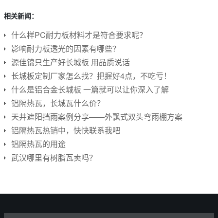
相关新闻：
什么样PC耐力板材料才是符合要求呢？
影响耐力板透光的因素有哪些？
源佳锦只生产好长城板 用品质说话
长城板定制厂家怎么找？把握好4点，不吃亏！
什么是铝合金长城板 一篇就可以让你深入了解
铝隔热瓦，长城瓦什么价？
天井遮阳挡雨案例分享——外飘式双头弯雨棚方案
铝隔热瓦热销中，快快联系我吧
铝隔热瓦的用途
武汉哪里有树脂瓦卖吗？